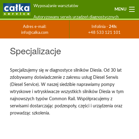
Wyposażanie warsztatów
MENU
Autoryzowany serwis urządzeń diagnostycznych
Wyposażanie
warsztatów
Autoryzowany
Urządzenia i maszyny
Adres e-mail:
Infolinia -
24h
:
serwis
info@calka.com
+48 533 121 101
Infolinia
urządzeń
Adres
-
diagnostycznych
Serwis urządzeń
e-
24h
:
Strona
Specjalizacje
mail:
+48
główna
info@calka.com
Specjalizacje
Szkolenia
533
121
Oprogramowanie
Specjalizujemy się w diagnostyce silników Diesla. Od 30 lat
101
zdobywamy doświadczenie z zakresu usług Diesel Serwis
Specjalizacje
(Diesel Service). W naszej siedzibie naprawiamy pompy
wtryskowe i wtryskiwacze wszystkich silników Diesla w tym
Promocje!
najnowszych typów Common Rail. Współpracujemy z
serwisami dostarczając podzespoły, części i urządzenia oraz
Kontakt
prowadząc szkolenia.