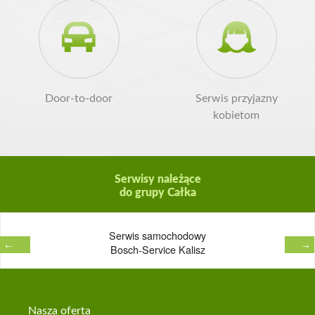
Door-to-door
Serwis przyjazny
kobietom
Serwisy należące
do grupy Całka
Serwis samochodowy
←
→
Bosch-Service Kalisz
Na
Nasza oferta