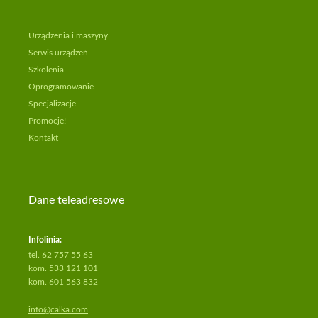
skróty
Urządzenia i maszyny
Urządzenia
Serwis urządzeń
i
Szkolenia
maszyny
Oprogramowanie
Serwis
Specjalizacje
urządzeń
Promocje!
Szkolenia
Kontakt
Oprogramowanie
Specjalizacje
Promocje!
Dane teleadresowe
Kontakt
Infolinia:
tel. 62 757 55 63
kom. 533 121 101
kom. 601 563 832
info@calka.com